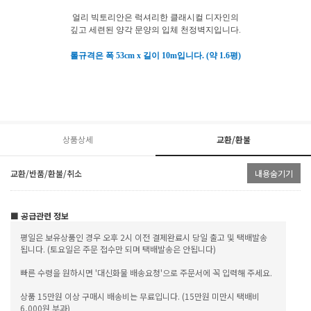
얼리 빅토리안은 럭셔리한 클래시컬
디자인의
깊고 세련된 양각 문양의 입체 천정벽지입니다.
롤규격은 폭 53cm x 길이 10m입니다. (약 1.6평)
상품상세
교환/환불
교환/반품/환불/취소
내용숨기기
■ 공급관련 정보
평일은 보유상품인 경우 오후 2시 이전 결제완료시 당일 출고 및 택배발송
됩니다. (토요일은 주문 접수만 되며 택배발송은 안됩니다)
빠른 수령을 원하시면 '대신화물 배송요청'으로 주문서에 꼭 입력해 주세요.
상품 15만원 이상 구매시 배송비는 무료입니다. (15만원 미만시 택배비
6,000원 부과)