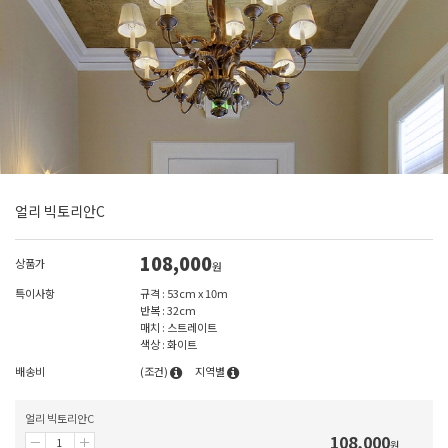
얼리 빅토리안C
108,000
상품가
원
특이사항
규격 : 53cm x 10m
반복 : 32cm
매치 : 스트레이트
색상 : 화이트
배송비
(조건)
지역별
얼리 빅토리안C
108,000
원